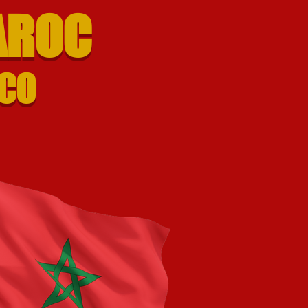
AROC
CCO