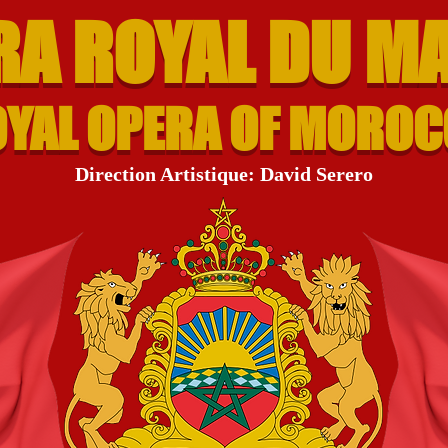
RA ROYAL DU M
YAL OPERA OF MORO
Direction Artistique: David Serero